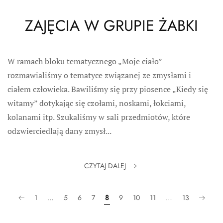
ZAJĘCIA W GRUPIE ŻABKI
W ramach bloku tematycznego „Moje ciało”
rozmawialiśmy o tematyce związanej ze zmysłami i
ciałem człowieka. Bawiliśmy się przy piosence „Kiedy się
witamy” dotykając się czołami, noskami, łokciami,
kolanami itp. Szukaliśmy w sali przedmiotów, które
odzwierciedlają dany zmysł...
CZYTAJ DALEJ
1
…
5
6
7
8
9
10
11
…
13