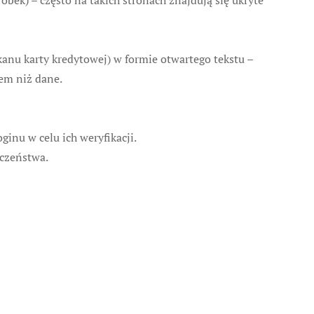
bek) – często na takich stronach znajdują się ukryte
nu karty kredytowej) w formie otwartego tekstu –
em niż dane.
ginu w celu ich weryfikacji.
eczeństwa.