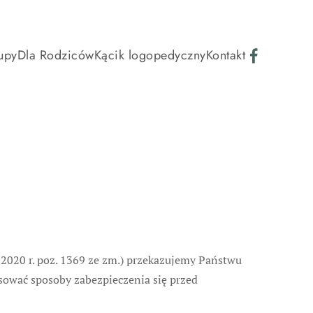
upy
Dla Rodziców
Kącik logopedyczny
Kontakt
z 2020 r. poz. 1369 ze zm.) przekazujemy Państwu
osować sposoby zabezpieczenia się przed