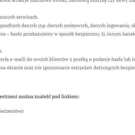
kowe atrakcje (darmowe filmiki, darmową muzykę czy łatwy zaro
zonych serwisach.
poufnych danych (np. danych osobowych, danych logowania, ska
ne – hasło przekazujemy w sposób bezpieczny, tj. innym kanał
.
yła e-maili do swoich klientów z prośbą o podanie hasła lub lo
na ekranie oraz nie ignorowanie ostrzeżeń dotyczących bezpi
estrzeni można znaleźć pod linkiem:
ieczenstwo