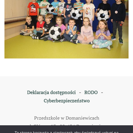
Deklaracja dostępności
-
RODO
-
Cyberbezpieczeństwo
Przedszkole w Domaniewicach
ul. Główna 13, 99-434 Domaniewice
Ta strona korzysta z ciasteczek aby świadczyć usługi na