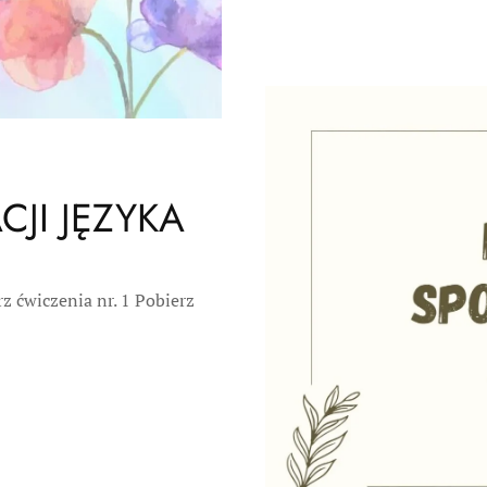
JI JĘZYKA
z ćwiczenia nr. 1 Pobierz