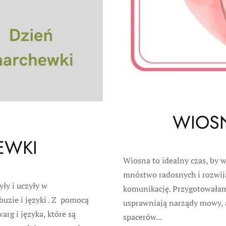
WIOS
EWKI
Wiosna to idealny czas, by 
mnóstwo radosnych i rozwija
yły i uczyły w
komunikację. Przygotowałam
uzie i języki . Z pomocą
usprawniają narządy mowy, a
rg i języka, które są
spacerów...