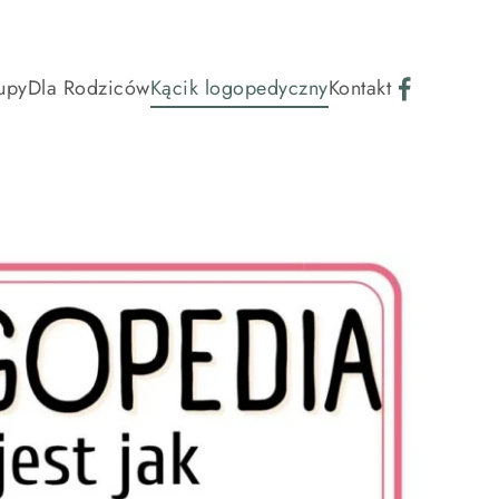
upy
Dla Rodziców
Kącik logopedyczny
Kontakt