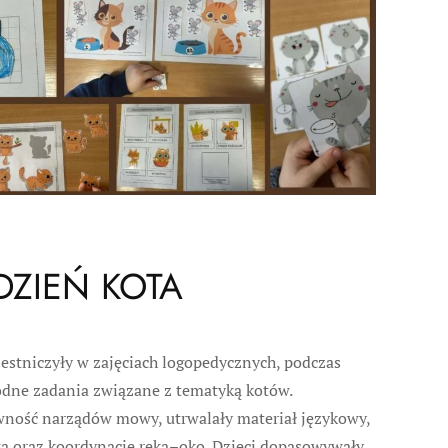
DZIEŃ KOTA
zestniczyły w zajęciach logopedycznych, podczas
dne zadania związane z tematyką kotów.
wność narządów mowy, utrwalały materiał językowy,
wą oraz koordynację ręka–oko. Dzieci dopasowywały