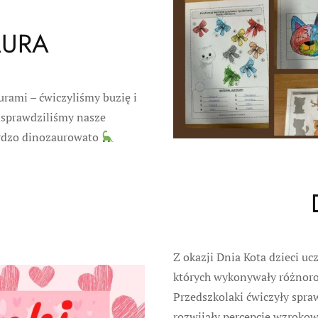
AURA
urami – ćwiczyliśmy buzię i
c sprawdziliśmy nasze
bardzo dinozaurowato
Z okazji Dnia Kota dzieci uc
których wykonywały różnoro
Przedszkolaki ćwiczyły spra
rozwijały percepcję wzroko