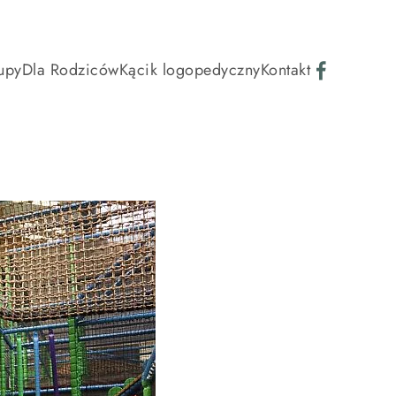
upy
Dla Rodziców
Kącik logopedyczny
Kontakt