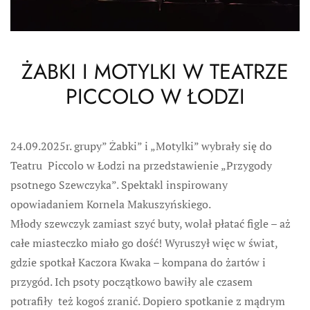
ŻABKI I MOTYLKI W TEATRZE
PICCOLO W ŁODZI
24.09.2025r. grupy” Żabki” i „Motylki” wybrały się do
Teatru Piccolo w Łodzi na przedstawienie „Przygody
psotnego Szewczyka”. Spektakl inspirowany
opowiadaniem Kornela Makuszyńskiego.
Młody szewczyk zamiast szyć buty, wolał płatać figle – aż
całe miasteczko miało go dość! Wyruszył więc w świat,
gdzie spotkał Kaczora Kwaka – kompana do żartów i
przygód. Ich psoty początkowo bawiły ale czasem
potrafiły też kogoś zranić. Dopiero spotkanie z mądrym