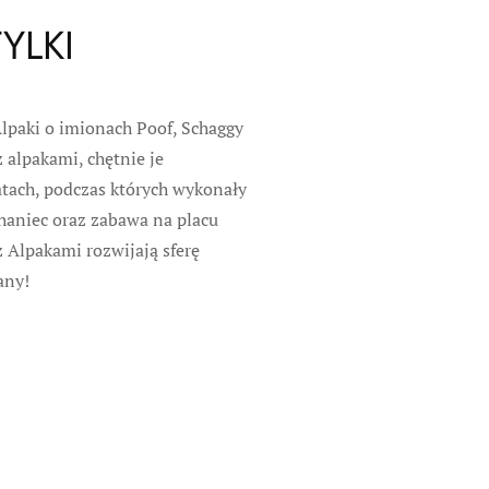
YLKI
Alpaki o imionach Poof, Schaggy
 alpakami, chętnie je
tatach, podczas których wykonały
chaniec oraz zabawa na placu
 Alpakami rozwijają sferę
any!