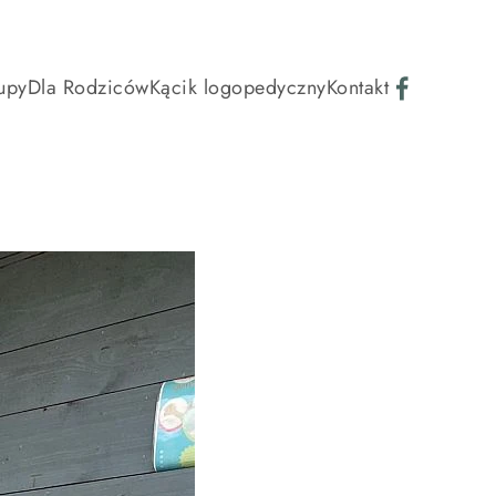
upy
Dla Rodziców
Kącik logopedyczny
Kontakt