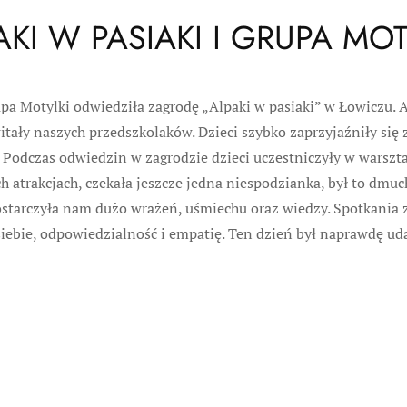
AKI W PASIAKI I GRUPA MOT
pa Motylki odwiedziła zagrodę „Alpaki w pasiaki” w Łowiczu. 
tały naszych przedszkolaków. Dzieci szybko zaprzyjaźniły się z
y. Podczas odwiedzin w zagrodzie dzieci uczestniczyły w warsz
ch atrakcjach, czekała jeszcze jedna niespodzianka, był to dmu
starczyła nam dużo wrażeń, uśmiechu oraz wiedzy. Spotkania z
iebie, odpowiedzialność i empatię. Ten dzień był naprawdę ud