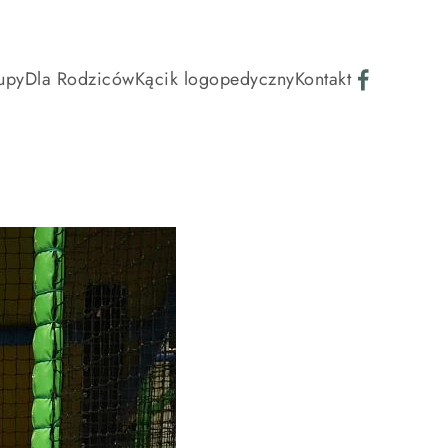
upy
Dla Rodziców
Kącik logopedyczny
Kontakt