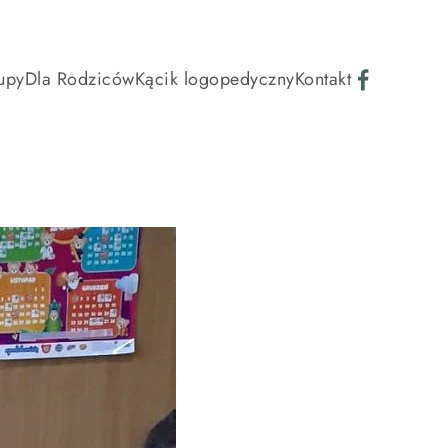
upy
Dla Rodziców
Kącik logopedyczny
Kontakt