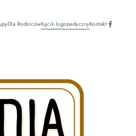
upy
Dla Rodziców
Kącik logopedyczny
Kontakt