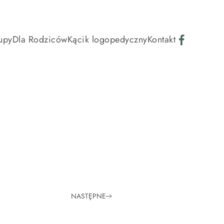
upy
Dla Rodziców
Kącik logopedyczny
Kontakt
NASTĘPNE