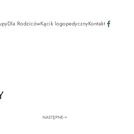
upy
Dla Rodziców
Kącik logopedyczny
Kontakt
Y
NASTĘPNE