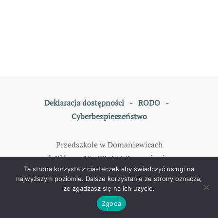
Deklaracja dostępności
-
RODO
-
Cyberbezpieczeństwo
Przedszkole w Domaniewicach
ul. Główna 13, 99-434 Domaniewice
Ta strona korzysta z ciasteczek aby świadczyć usługi na
tel: 46 838 35 79
najwyższym poziomie. Dalsze korzystanie ze strony oznacza,
że zgadzasz się na ich użycie.
©
2026
All rights reserved. Designed by
TOMKAM
.
Zgoda