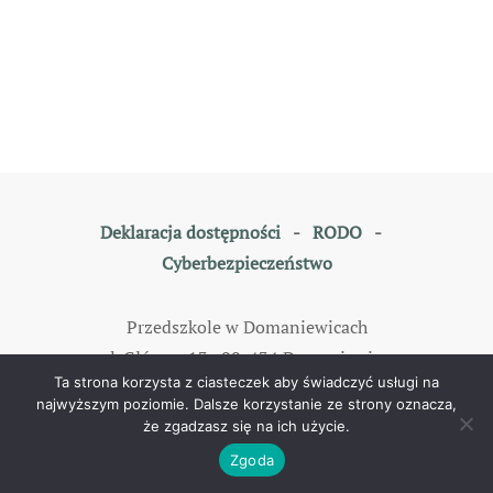
Deklaracja dostępności
-
RODO
-
Cyberbezpieczeństwo
Przedszkole w Domaniewicach
ul. Główna 13, 99-434 Domaniewice
Ta strona korzysta z ciasteczek aby świadczyć usługi na
tel: 46 838 35 79
najwyższym poziomie. Dalsze korzystanie ze strony oznacza,
że zgadzasz się na ich użycie.
©
2026
All rights reserved. Designed by
TOMKAM
.
Zgoda