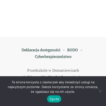
Deklaracja dostępności
-
RODO
-
Cyberbezpieczeństwo
Przedszkole w Domaniewicach
ul. Główna 13, 99-434 Domaniewice
Ta strona korzysta z ciasteczek aby świadczyć usługi na
tel: 46 838 35 79
najwyższym poziomie. Dalsze korzystanie ze strony oznacza,
że zgadzasz się na ich użycie.
©
2026
All rights reserved. Designed by
TOMKAM
.
Zgoda