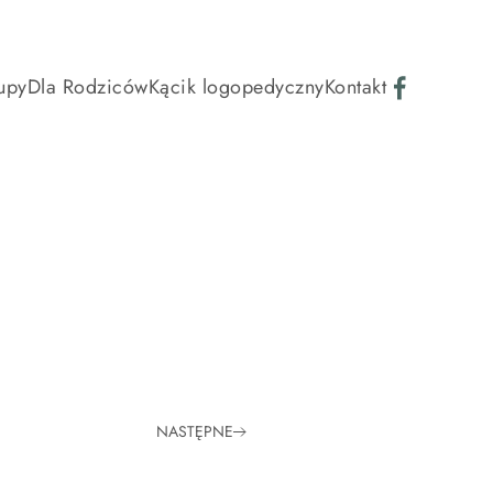
upy
Dla Rodziców
Kącik logopedyczny
Kontakt
NASTĘPNE