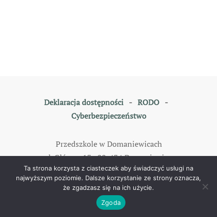
Deklaracja dostępności
-
RODO
-
Cyberbezpieczeństwo
Przedszkole w Domaniewicach
ul. Główna 13, 99-434 Domaniewice
Ta strona korzysta z ciasteczek aby świadczyć usługi na
tel: 46 838 35 79
najwyższym poziomie. Dalsze korzystanie ze strony oznacza,
że zgadzasz się na ich użycie.
©
2026
All rights reserved. Designed by
TOMKAM
.
Zgoda