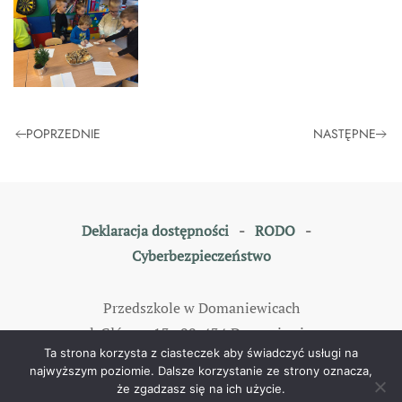
POPRZEDNIE
NASTĘPNE
Deklaracja dostępności
-
RODO
-
Cyberbezpieczeństwo
Przedszkole w Domaniewicach
ul. Główna 13, 99-434 Domaniewice
Ta strona korzysta z ciasteczek aby świadczyć usługi na
tel: 46 838 35 79
najwyższym poziomie. Dalsze korzystanie ze strony oznacza,
że zgadzasz się na ich użycie.
©
2026
All rights reserved. Designed by
TOMKAM
.