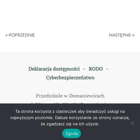
POPRZEDNIE
NASTĘPNE
Deklaracja dostępności
-
RODO
-
Cyberbezpieczeństwo
Przedszkole w Domaniewicach
ul. Główna 13, 99-434 Domaniewice
Ta strona korzysta z ciasteczek aby świadczyć usługi na
tel: 46 838 35 79
najwyższym poziomie. Dalsze korzystanie ze strony oznacza,
że zgadzasz się na ich użycie.
©
2026
All rights reserved. Designed by
TOMKAM
.
Zgoda