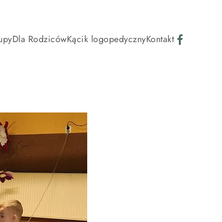
upy
Dla Rodziców
Kącik logopedyczny
Kontakt