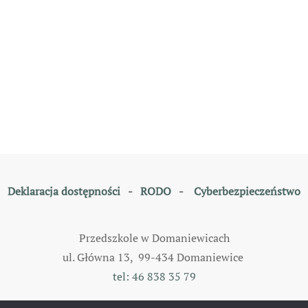
Deklaracja dostępności
-
RODO
-
Cyberbezpieczeństwo
Przedszkole w Domaniewicach
ul. Główna 13, 99-434 Domaniewice
tel: 46 838 35 79
©
2026
All rights reserved. Designed by
TOMKAM
.