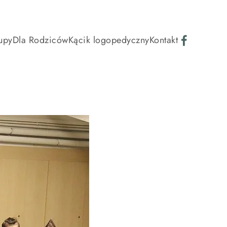
upy
Dla Rodziców
Kącik logopedyczny
Kontakt