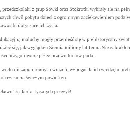
, przedszkolaki z grup Sówki oraz Stokrotki wybrały się na pe
rwszych chwil pobytu dzieci z ogromnym zaciekawieniem podzi
awostki dotyczące ich życia.
edukacyjną maluchy mogły przenieść się w prehistoryczny świa
dzieć się, jak wyglądała Ziemia miliony lat temu. Nie zabrakło
ności przygotowane przez przewodników parku.
 wielu niezapomnianych wrażeń, wzbogaciła ich wiedzę o preh
nia czasu na świeżym powietrzu.
ekawości i fantastycznych przeżyć!