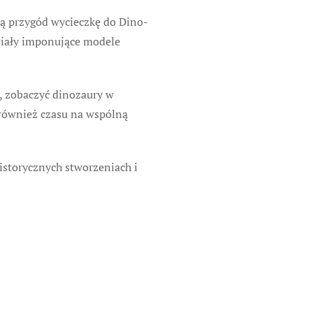
łną przygód wycieczkę do
Dino-
wiały imponujące modele
t, zobaczyć dinozaury w
 również czasu na wspólną
istorycznych stworzeniach i