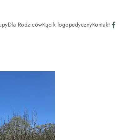
upy
Dla Rodziców
Kącik logopedyczny
Kontakt