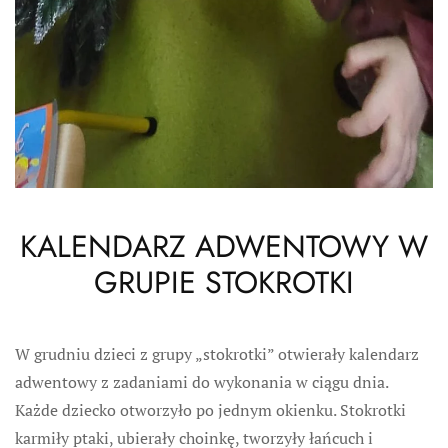
KALENDARZ ADWENTOWY W
GRUPIE STOKROTKI
W grudniu dzieci z grupy „stokrotki” otwierały kalendarz
adwentowy z zadaniami do wykonania w ciągu dnia.
Każde dziecko otworzyło po jednym okienku. Stokrotki
karmiły ptaki, ubierały choinkę, tworzyły łańcuch i