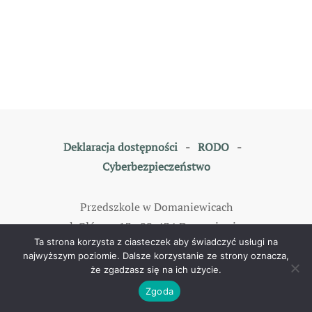
Deklaracja dostępności
-
RODO
-
Cyberbezpieczeństwo
Przedszkole w Domaniewicach
ul. Główna 13, 99-434 Domaniewice
Ta strona korzysta z ciasteczek aby świadczyć usługi na
tel: 46 838 35 79
najwyższym poziomie. Dalsze korzystanie ze strony oznacza,
że zgadzasz się na ich użycie.
©
2026
All rights reserved. Designed by
TOMKAM
.
Zgoda