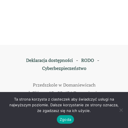
Deklaracja dostępności
-
RODO
-
Cyberbezpieczeństwo
Przedszkole w Domaniewicach
ul. Główna 13, 99-434 Domaniewice
Ta strona korzysta z ciasteczek aby świadczyć usługi na
tel: 46 838 35 79
najwyższym poziomie. Dalsze korzystanie ze strony oznacza,
że zgadzasz się na ich użycie.
©
2026
All rights reserved. Designed by
TOMKAM
.
Zgoda