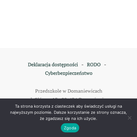
Deklaracja dostępności
-
RODO
-
Cyberbezpieczeństwo
Przedszkole w Domaniewicach
ul. Główna 13, 99-434 Domaniewice
Ta strona korzysta z ciasteczek aby świadczyć usługi na
tel: 46 838 35 79
najwyższym poziomie. Dalsze korzystanie ze strony oznacza,
że zgadzasz się na ich użycie.
©
2026
All rights reserved. Designed by
TOMKAM
.
Zgoda