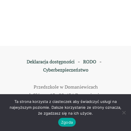
Deklaracja dostępności
-
RODO
-
Cyberbezpieczeństwo
Przedszkole w Domaniewicach
ul. Główna 13, 99-434 Domaniewice
Ta strona korzysta z ciasteczek aby świadczyć usługi na
tel: 46 838 35 79
najwyższym poziomie. Dalsze korzystanie ze strony oznacza,
że zgadzasz się na ich użycie.
©
2026
All rights reserved. Designed by
TOMKAM
.
Zgoda