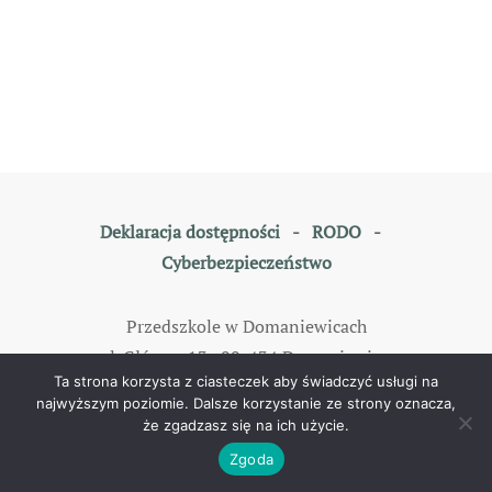
Deklaracja dostępności
-
RODO
-
Cyberbezpieczeństwo
Przedszkole w Domaniewicach
ul. Główna 13, 99-434 Domaniewice
Ta strona korzysta z ciasteczek aby świadczyć usługi na
tel: 46 838 35 79
najwyższym poziomie. Dalsze korzystanie ze strony oznacza,
że zgadzasz się na ich użycie.
©
2026
All rights reserved. Designed by
TOMKAM
.
Zgoda