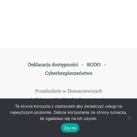
Deklaracja dostępności
-
RODO
-
Cyberbezpieczeństwo
Przedszkole w Domaniewicach
ul. Główna 13, 99-434 Domaniewice
Ta strona korzysta z ciasteczek aby świadczyć usługi na
tel: 46 838 35 79
najwyższym poziomie. Dalsze korzystanie ze strony oznacza,
że zgadzasz się na ich użycie.
©
2026
All rights reserved. Designed by
TOMKAM
.
Zgoda