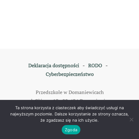
Deklaracja dostępności
-
RODO
-
Cyberbezpieczeństwo
Przedszkole w Domaniewicach
ul. Główna 13, 99-434 Domaniewice
Ta strona korzysta z ciasteczek aby świadczyć usługi na
tel: 46 838 35 79
najwyższym poziomie. Dalsze korzystanie ze strony oznacza,
że zgadzasz się na ich użycie.
©
2026
All rights reserved. Designed by
TOMKAM
.
Zgoda