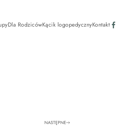
upy
Dla Rodziców
Kącik logopedyczny
Kontakt
NASTĘPNE