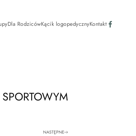
upy
Dla Rodziców
Kącik logopedyczny
Kontakt
EM SPORTOWYM
NASTĘPNE