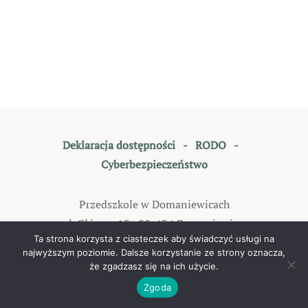
Deklaracja dostępności
-
RODO
-
Cyberbezpieczeństwo
Przedszkole w Domaniewicach
ul. Główna 13, 99-434 Domaniewice
Ta strona korzysta z ciasteczek aby świadczyć usługi na
tel: 46 838 35 79
najwyższym poziomie. Dalsze korzystanie ze strony oznacza,
że zgadzasz się na ich użycie.
©
2026
All rights reserved. Designed by
TOMKAM
.
Zgoda