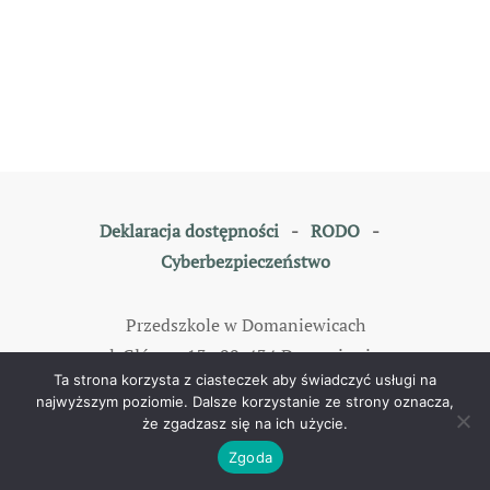
Deklaracja dostępności
-
RODO
-
Cyberbezpieczeństwo
Przedszkole w Domaniewicach
ul. Główna 13, 99-434 Domaniewice
Ta strona korzysta z ciasteczek aby świadczyć usługi na
tel: 46 838 35 79
najwyższym poziomie. Dalsze korzystanie ze strony oznacza,
że zgadzasz się na ich użycie.
©
2026
All rights reserved. Designed by
TOMKAM
.
Zgoda