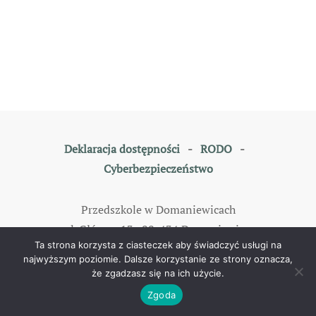
Deklaracja dostępności
-
RODO
-
Cyberbezpieczeństwo
Przedszkole w Domaniewicach
ul. Główna 13, 99-434 Domaniewice
Ta strona korzysta z ciasteczek aby świadczyć usługi na
tel: 46 838 35 79
najwyższym poziomie. Dalsze korzystanie ze strony oznacza,
że zgadzasz się na ich użycie.
©
2026
All rights reserved. Designed by
TOMKAM
.
Zgoda