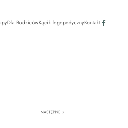
upy
Dla Rodziców
Kącik logopedyczny
Kontakt
NASTĘPNE