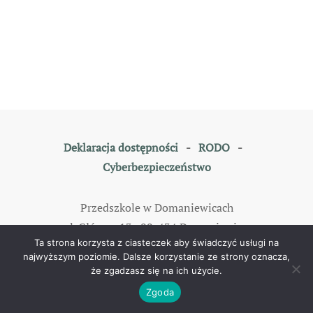
Deklaracja dostępności
-
RODO
-
Cyberbezpieczeństwo
Przedszkole w Domaniewicach
ul. Główna 13, 99-434 Domaniewice
Ta strona korzysta z ciasteczek aby świadczyć usługi na
tel: 46 838 35 79
najwyższym poziomie. Dalsze korzystanie ze strony oznacza,
że zgadzasz się na ich użycie.
©
2026
All rights reserved. Designed by
TOMKAM
.
Zgoda