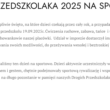
RZEDSZKOLAKA 2025 NA 
iwie święto, na które dzieci czekają przez cały rok, a przypad
przedszkolu 19.09.2025r. Ćwiczenia ruchowe, zabawa, tańce i 
ychowankowie naszej placówki. Udział w imprezie dostarczył im
nia swoich możliwości, do przeżywania wesołej i beztroskiej 
liśmy ten dzień na sportowo. Dzieci aktywnie uczestniczyły 
hem i gestem, chętnie podejmowały sportową rywalizację i wsp
s na długo pozostanie w pamięci naszych Drogich Przedszkolak