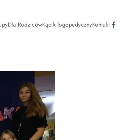
upy
Dla Rodziców
Kącik logopedyczny
Kontakt