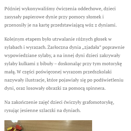
Później wykonywaliśmy ćwiczenia oddechowe, dzieci
zasysały papierowe dynie przy pomocy słomek i
przenosiły je na kartę przedstawiającą wóz z dyniami.
Kolejnym etapem było utrwalanie różnych głosek w
sylabach i wyrazach. Żarłoczna dynia „zjadała” poprawnie
wypowiedziane sylaby, a na innej dyni dzieci zakrywały
sylaby kulkami z bibuły – doskonaląc przy tym motorykę
małą. W części poświęconej wyrazom przedszkolaki
nazywały ilustracje, które pojawiały się po podświetleniu
dyni, oraz losowały obrazki za pomocą spinnera.
Na zakończenie zajęć dzieci ćwiczyły grafomotorykę,
rysując jesienne szlaczki na dyniach.