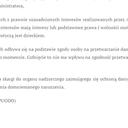
inistratora,
ych z prawnie uzasadnionych interesów realizowanych przez Ad
 interesów mają interesy lub podstawowe prawa i wolności os
otyczą jest dzieckiem.
 odbywa się na podstawie zgody osoby na przetwarzanie danych
m momencie. Cofnięcie to nie ma wpływu na zgodność przetwa
ia skargi do organu nadzorczego zajmującego się ochroną da
ienia domniemanego naruszenia.
(PUODO)